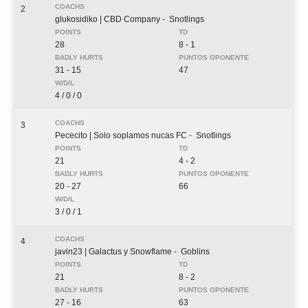
2
glukosidiko
| CBD Company
- Snotlings
28
8 - 1
31 - 15
47
4 / 0 / 0
3
Pececito
| Solo soplamos nucas FC
- Snotlings
21
4 - 2
20 - 27
66
3 / 0 / 1
4
javin23
| Galactus y Snowflame
- Goblins
21
8 - 2
27 - 16
63