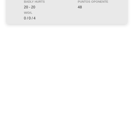
20 - 20
48
0 / 0 / 4
ABOUT US
Aviso Legal
Política de Privacidad