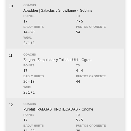
10
Abaddon
| Galactus y Snowflame
- Goblins
17
7 - 5
14 - 28
54
2 / 1 / 1
11
Zargon
| Zarpullidoz y Tullidos Utd
- Ogres
17
4 - 4
26 - 18
44
2 / 1 / 1
12
Purohit
| PATATAS HIPOTECADAS
- Gnome
17
5 - 5