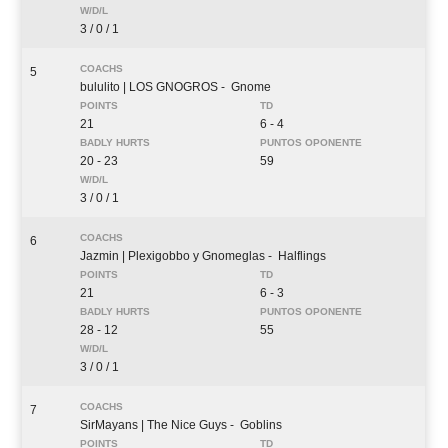
3 / 0 / 1
5
bululito
| LOS GNOGROS
- Gnome
21
6 - 4
20 - 23
59
3 / 0 / 1
6
Jazmin
| Plexigobbo y Gnomeglas
- Halflings
21
6 - 3
28 - 12
55
3 / 0 / 1
7
SirMayans
| The Nice Guys
- Goblins